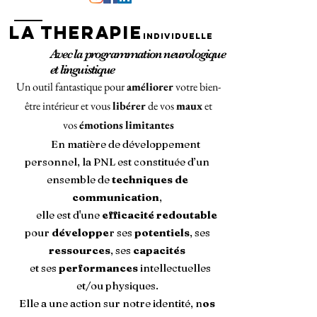
LA THERAPIE
individuelle
Avec la programmation neurologique
et linguistique
Un outil fantastique pour
améliorer
votre bien-
être intérieur et vous
libérer
de vos
maux
et
vos
émotions
limitantes
En matière de développement
personnel, la PNL est constituée d’un
ensemble
de
techniques de
communication
,
elle est d'une
efficacité redoutable
pour
développe
r ses
potentiels
, ses
ressources
, ses
capacités
et ses
performances
intellectuelles
et/ou physiques.
Elle a une action sur notre identité, n
os