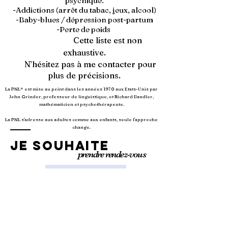
psychique.
-Addictions (arrêt du tabac, jeux, alcool)
-Baby-blues / dépression post-partum
-Perte de poids
Cette liste est non
exhaustive.
N’hésitez pas à me contacter pour
plus de précisions.
La PNL* est mise au point dans les années 1970 aux Etats-Unis par
John Grinder, professeur de linguistique, et Richard Bandler,
mathématicien et psychothérapeute.
La PNL s'adresse aux adultes comme aux enfants, seule l'approche
change.
Je souhaite
prendre rendez-vous
06.62.52.00.89
Prénom