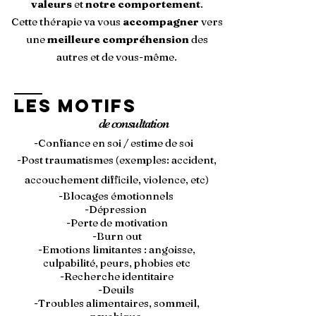
valeurs
et
notre comportement
.
Cette thérapie va vous
accompagner
vers
une
meilleure compréhension
des
autres et de vous-même.
LES MOTIFS
de consultation
-Confiance en soi / estime de soi
-Post t
raumatismes
(exemples: accident,
accouchement difficile, violence, etc)
-Blocages émotionnels
-Dépression
-Perte de motivation
-Burn out
-Emotions limitantes : angoisse,
culpabilité, peurs, phobies etc
-Recherche identitaire
-Deuils
-Troubles alimentaires, sommeil,