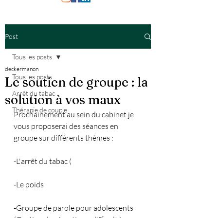
Post
Tous les posts
deckermanon
Tous les posts
Le soutien de groupe : la
Arrêt du tabac
solution à vos maux
Thérapie de couple
Prochainement au sein du cabinet je 
vous proposerai des séances en 
groupe sur différents thèmes : 
-L'arrêt du tabac (
-Le poids 
-Groupe de parole pour adolescents 