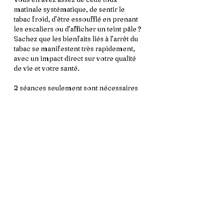
matinale systématique, de sentir le 
tabac froid, d’être essoufflé en prenant 
les escaliers ou d’afficher un teint pâle ? 
Sachez que les bienfaits liés à l’arrêt du 
tabac se manifestent très rapidement, 
avec un impact direct sur votre qualité 
de vie et votre santé. 
2 séances seulement sont nécessaires 
pour enfin retrouver sa liberté. 
Consultation sur rendez-vous
Pour prendre rendez-vous : 
06.62.52.00.89 
Adresse : 8 rue du Meunier de l'Espoir 
45130 Meung-Sur-Loire